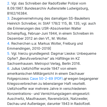
2
Vgl. das Schreiben der Radolfzeller Polizei vom
8.09.1967. Bundesarchiv Außenstelle Ludwigsburg,
B162/16384.
3
Zeugenvernehmung des damaligen SS-Bauleiters
Heinrich Schreiber, in: StAF 178/2 115, Bl. 135; vgl. auch
die Erinnerungen des USR-Absolventen Walter
Scheinpflug, Februar-Juni 1944, in einem Schreiben im
Dezember 2012 an den Vf., M. Wolter.
4
Recherchen u.a: Markus Wolter, Freiburg und
Emmendingen, 2010-2019]
5
Vgl. hierzu grundlegend: Dagmar Lieske: Unbequeme
Opfer? „Berufsverbrecher“ als Häftlinge im KZ
Sachsenhausen. Metropol Verlag, Berlin 2016.
6
Julius Ueltzhöffer wurde 1947 von einem
amerikanischen Militärgericht in einem Dachauer
Folgeprozess
Case 50-2-69 (PDF)
wegen begangener
Kriegssverbrechen zu lebenslanger Haft veurteilt.
Ueltzhoeffer war mehrere Jahre in verschiedenen
Konzentrations- und Vernichtungslagern eingesetzt:
Auschwitz, Mauthausen, Ravensbrück, Natzweiler,
Dachau und Außenlager, darunter 1943 in Radolfzell.