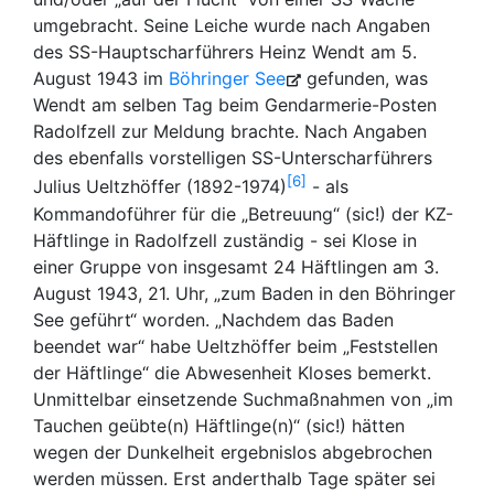
umgebracht. Seine Leiche wurde nach Angaben
des SS-Hauptscharführers Heinz Wendt am 5.
August 1943 im
Böhringer See
gefunden, was
Wendt am selben Tag beim Gendarmerie-Posten
Radolfzell zur Meldung brachte. Nach Angaben
des ebenfalls vorstelligen SS-Unterscharführers
6
Julius Ueltzhöffer (1892-1974)
- als
Kommandoführer für die „Betreuung“ (sic!) der KZ-
Häftlinge in Radolfzell zuständig - sei Klose in
einer Gruppe von insgesamt 24 Häftlingen am 3.
August 1943, 21. Uhr, „zum Baden in den Böhringer
See geführt“ worden. „Nachdem das Baden
beendet war“ habe Ueltzhöffer beim „Feststellen
der Häftlinge“ die Abwesenheit Kloses bemerkt.
Unmittelbar einsetzende Suchmaßnahmen von „im
Tauchen geübte(n) Häftlinge(n)“ (sic!) hätten
wegen der Dunkelheit ergebnislos abgebrochen
werden müssen. Erst anderthalb Tage später sei