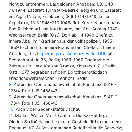
nicht zu entnehmen. Laut eigenen Angaben: 1.9.1943-
7.6.1944: Lazarett Turnhout-Beerse, Belgien und Lazarett
in L'Aigle (Aube), Frankreich; (8.6.1944-1948: keine
Angaben); 15.5.1948-7.10.1948: Rot-Kreuz-Krankenhaus
Bad Reichenhall und Kaufbeuren, Inn. Abt. Anfang 1949
Wechsel nach Berlin (Ost). Dort ab 1.4.1949 Chefarzt,
Innere Abt., im "Krankenhaus der Volkspolizei". 1955-
1959 Facharzt für innere Krankheiten, Chefarzt, Innere
Abteilung des
Regierungskrankenhauses der DDR
,
Scharnhorststr. 36, Berlin; 1959-1966 Chefarzt der
Zentrale für Herz-Kreislaufkranke, Klosterstr. 71 (Berlin-
Ost). 1977 begraben auf dem Dorotheenstädtisch-
Friedrichswerderschen Friedhof I, Berlin.
8
Akten der Oberstaatsanwaltschaft Konstanz, StAF F
178/4 Tote 1 JS 1468/43.
9
Akten der Oberstaatsanwaltschaft Konstanz, StAF F
178/4 Tote 1 JS 1468/43.
10
Archiv der Gedenkstätte Dachau.
11
Markus Wolter: Vor 70 Jahren: Die KZ-Häftlinge
Oldrich Sedláček und Leonhard Oesterle fliehen aus dem
Dachauer KZ-Außenkommando Radolfzell in die Schweiz;