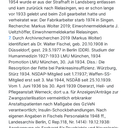
1954 wurde er aus der Strafhaft in Landsberg entlassen
und kam zurürück nach Rielasingen, wo er schon lange
vor 1933 gelebt und beim Zoll gearbeitet hatte und
verheiratet war. Der Fabrikarbeiter starb 1974 in Singen.
Recherche: Markus Wolter 2019; Einwohnermeldekarte J.
Ueltzhöffer, Einwohnermeldekartei Rielasingen.
7
Durch Archivrecherchen 2019 (Markus Wolter)
identifiziert als Dr. Walter Fischel, geb. 20.10.1908 in
Düsseldorf, gest. 29.5.1977 in Berlin (DDR). Studium der
Humanmedizin 1927-1933 LMU München, 1934
Promotion LMU München, 30. Juli 1934. Diss.: Die
Resorption der Fette bei Pankreasinsuffizienz. Würzburg,
Stürz 1934. NSDAP-Mitglied seit 1.7.1937; Waffen-SS-
Mitglied erst seit 3. Mai 1944, NSDÄB seit 25.10.1939.
Vom 1. Juni 1936 bis 30. April 1939 Oberarzt, Heil- und
Pflegeanstalt Werneck; dort u.a. für Anzeigen/Anträge zur
Zwangssterilisation vermeintlich erbkranker
Anstaltspatienten nach Maßgabe des GzVeN
verantwortlich; Insulin-Schockbehandlungen. Nach
eigenen Angaben in Fischels Personalakte 1948 ff.,
Landesarchiv Berlin, C Rep.118, Nr. 1414): 19.12.1938:
Anerkennung als Facharzt für Psychiatrie und Neurologie;