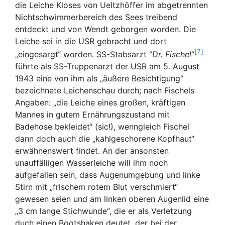
die Leiche Kloses von Ueltzhöffer im abgetrennten
Nichtschwimmerbereich des Sees treibend
entdeckt und von Wendt geborgen worden. Die
Leiche sei in die USR gebracht und dort
7
„eingesargt“ worden. SS-Stabsarzt “
Dr. Fischel
“
führte als SS-Truppenarzt der USR am 5. August
1943 eine von ihm als „äußere Besichtigung“
bezeichnete Leichenschau durch; nach Fischels
Angaben: „die Leiche eines großen, kräftigen
Mannes in gutem Ernährungszustand mit
Badehose bekleidet“ (sic!), wenngleich Fischel
dann doch auch die „kahlgeschorene Kopfhaut“
erwähnenswert findet. An der ansonsten
unauffälligen Wasserleiche will ihm noch
aufgefallen sein, dass Augenumgebung und linke
Stirn mit „frischem rotem Blut verschmiert“
gewesen seien und am linken oberen Augenlid eine
„3 cm lange Stichwunde“, die er als Verletzung
duch einen Bootshaken deutet, der bei der