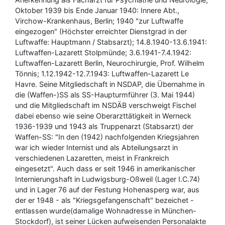
Oktober 1939 bis Ende Januar 1940: Innere Abt.,
Virchow-Krankenhaus, Berlin; 1940 "zur Luftwaffe
eingezogen" (Höchster erreichter Dienstgrad in der
Luftwaffe: Hauptmann / Stabsarzt); 14.8.1940-13.6.1941:
Luftwaffen-Lazarett Stolpmünde; 3.6.1941-7.4.1942:
Luftwaffen-Lazarett Berlin, Neurochirurgie, Prof. Wilhelm
Tönnis; 1.12.1942-12.7.1943: Luftwaffen-Lazarett Le
Havre. Seine Mitgliedschaft in NSDAP, die Übernahme in
die (Waffen-)SS als SS-Haupturmführer (3. Mai 1944)
und die Mitgliedschaft im NSDÄB verschweigt Fischel
dabei ebenso wie seine Oberarzttätigkeit in Werneck
1936-1939 und 1943 als Truppenarzt (Stabsarzt) der
Waffen-SS: "In den (1942) nachfolgenden Kriegsjahren
war ich wieder Internist und als Abteilungsarzt in
verschiedenen Lazaretten, meist in Frankreich
eingesetzt". Auch dass er seit 1946 in amerikanischer
Internierungshaft in Ludwigsburg-Oßweil (Lager I.C.74)
und in Lager 76 auf der Festung Hohenasperg war, aus
der er 1948 - als "Kriegsgefangenschaft" bezeichet -
entlassen wurde(damalige Wohnadresse in München-
Stockdorf), ist seiner Lücken aufweisenden Personalakte