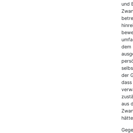
und B
Zwang
betr
hinr
bewe
umfan
dem 
ausg
persö
selb
der 
dass 
verw
zust
aus d
Zwang
hätte
Gege