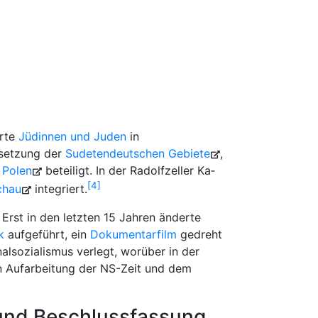
erte
Jüdinnen und Juden
in
esetzung der
Su­de­ten­deut­schen Ge­bie­te
,
f Polen
beteiligt. In der Ra­dolf­zel­ler Ka­
4
chau
integriert.
rst in den letzten 15 Jahren änderte
k
aufgeführt, ein
Dokumentarfilm
gedreht
nalsozialismus verlegt, worüber in der
en Aufarbeitung der NS-Zeit und dem
 und Beschlussfassung