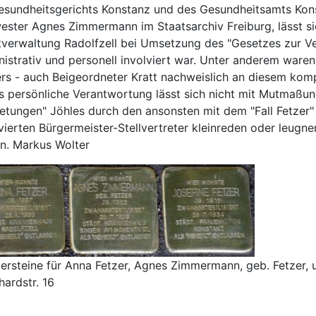
esundheitsgerichts Konstanz und des Gesundheitsamts Kons
ster Agnes Zimmermann im Staatsarchiv Freiburg, lässt sic
tverwaltung Radolfzell bei Umsetzung des "Gesetzes zur 
istrativ und personell involviert war. Unter anderem waren
rs - auch Beigeordneter Kratt nachweislich an diesem kompl
ts persönliche Verantwortung lässt sich nicht mit Mutmaßu
etungen" Jöhles durch den ansonsten mit dem "Fall Fetzer"
lvierten Bürgermeister-Stellvertreter kleinreden oder leug
en. Markus Wolter
ersteine für Anna Fetzer, Agnes Zimmermann, geb. Fetzer, u
ardstr. 16