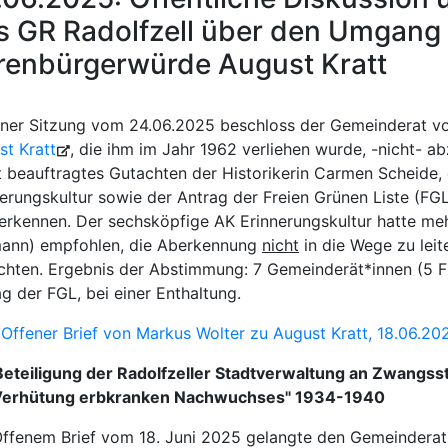
s GR Radolfzell über den Umgang 
renbürgerwürde August Kratt
einer Sitzung vom 24.06.2025 beschloss der Gemeinderat vo
st Kratt
, die ihm im Jahr 1962 verliehen wurde, -nicht- a
t beauftragtes Gutachten der Historikerin Carmen Scheide, 
erungskultur sowie der Antrag der Freien Grünen Liste (FG
erkennen. Der sechsköpfige AK Erinnerungskultur hatte meh
ann) empfohlen, die Aberkennung
nicht
in die Wege zu leit
chten. Ergebnis der Abstimmung: 7 Gemeinderät*innen (5 F
g der FGL, bei einer Enthaltung.
Offener Brief von Markus Wolter zu August Kratt, 18.06.20
Beteiligung der Radolfzeller Stadtverwaltung an Zwangss
Verhütung erbkranken Nachwuchses" 1934-1940
Offenem Brief vom 18. Juni 2025 gelangte den Gemeinderat