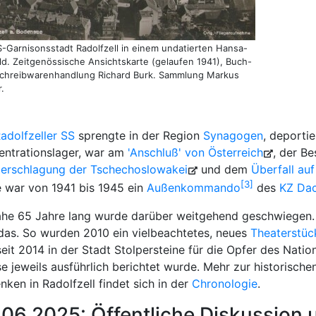
S-Garnisonsstadt Radolfzell in einem undatierten Hansa-
ild. Zeitgenössische Ansichtskarte (gelaufen 1941), Buch-
chreibwarenhandlung Richard Burk. Sammlung Markus
.
adolfzeller SS
sprengte in der Region
Synagogen
, deporti
entrationslager, war am
'Anschluß' von Österreich
, der B
er­schla­gung der Tsche­cho­slo­wa­kei
und dem
Über­fall au
3
e war von 1941 bis 1945 ein
Außenkommando
des
KZ Da
ahe 65 Jahre lang wurde darüber weitgehend geschwiegen. E
 das. So wurden 2010 ein vielbeachtetes, neues
Theaterstüc
eit 2014 in der Stadt Stolpersteine für die Opfer des Natio
e jeweils ausführlich berichtet wurde. Mehr zur historisch
ken in Radolfzell findet sich in der
Chronologie
.
.06.2025: Öffentliche Diskussion