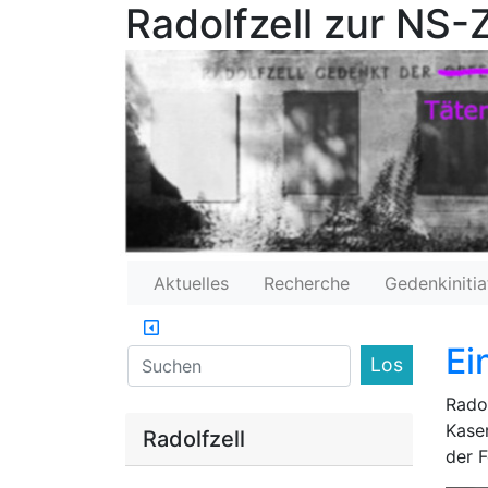
Radolfzell zur NS-Z
Aktuelles
Recherche
Gedenkinitia
Ei
Find
Radol
Kase
Radolfzell
der 