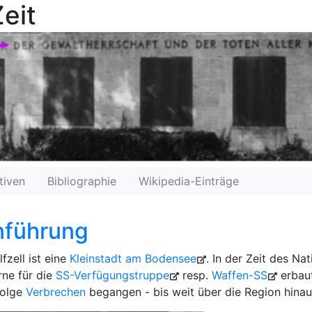
eit
tiven
Bibliographie
Wikipedia-Einträge
nführung
fzell ist eine
Kleinstadt am Bodensee
. In der Zeit des Na
rne für die
SS-Verfügungstruppe
resp.
Waffen-SS
erbaut
Folge
Verbrechen
begangen - bis weit über die Region hinau