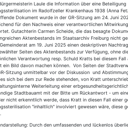
ürgermeisterin Laule die Information über eine Beteiligung 
ssterilisation im Radolfzeller Krankenhaus 1938 (Anna Fetz
effende Dokument wurde in der GR-Sitzung am 24. Juni 2025
eichend für den Nachweis einer verantwortlichen Mitwirkun
rtet. Gutachterin Carmen Scheide, die das besagte Dokumen
greichen Aktenbestands im Staatsarchiv Freiburg nicht geka
Gemeinderat am 19. Juni 2025 einen deskriptiven Nachtrag
ewählter Seiten des Aktenbestands zur Verfügung, ohne dies
nlichen Verantwortung resp. Schuld Kratts bei diesem Fall
st ein Bild davon machen können. Von Seiten der Stadtverw
GR-Sitzung unmittelbar vor der Diskussion und Abstimmung d
es sich bei dem zur Rede stehenden, von Kratt unterschrie
altungsinterne Weiterleitung einer erbgesundheitsgerichtli
ändige Stadtbauamt mit der Bitte um Rückantwort - um eine
er nicht erkenntlich werde, dass Kratt in diesen Fall einer 
ssterilisation "inhaltlich" involviert gewesen wäre, diese g
.
ndarstellung: Durch den umfassenden und lückenlos überli