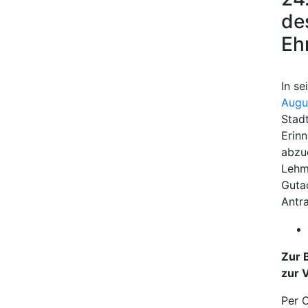
de
Eh
In s
Augu
Stad
Erinn
abzu
Lehm
Guta
Antra
Zur 
zur 
Per 