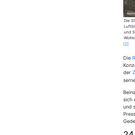
Die S
Luftb
und S
Wolter
2
Die
R
Konz
der
Z
ser­n
Bein
sich
und s
Press
Geden
24