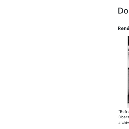
Do
René
''Bef
Obers
archi