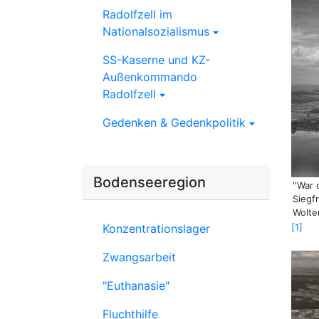
Radolfzell im
Nationalsozialismus
SS-Kaserne und KZ-
Außenkommando
Radolfzell
Gedenken & Gedenkpolitik
Bodenseeregion
''War 
Siegf
Wolter
Konzentrationslager
1
Zwangsarbeit
"Euthanasie"
Fluchthilfe