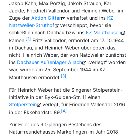
Jakob Kahn, Max Porzig, Jakob Strauch, Karl
Jäckle, Friedrich Vallendor und Heinrich Weber im
Zuge der
Aktion Gitter
verhaftet und ins
KZ
Natzweiler-Struthof
verschleppt, bevor sie
schließlich nach Dachau bzw. ins
KZ Mauthausen
2
kamen.
Fritz Vallendor, ermordet am 17. 10.1944
in Dachau, und Heinrich Weber überlebten das
nicht. Heinrich Weber, der von Natzweiler zunächst
ins
Dachauer Außenlager Allach
„verlegt“ worden
war, wurde am 25. September 1944 im KZ
3
Mauthausen ermordet.
Für Heinrich Weber hat die Singener Stolperstein-
Initiative in der Byk-Gulden-Str. 11 einen
Stolperstein
verlegt, für Friedrich Vallendor 2016
4
in der Ekkehardstr. 89.
Zur Feier des 90-jährigen Bestehens des
Naturfreundehauses Markelfingen im Jahr 2018