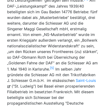
und Leistungswillen“ getragen sein musste.
Am
DAF-„Leistungskampf“ des Jahres 1939/40
beteiligten sich im Gau Baden 14776 Betriebe: fünf
wurden dabei als „Musterbetriebe“ bestätigt, drei
weitere, darunter die Schiesser AG und die
Singener Maggi Gesellschaft mbH, erstmalig
ernannt. Von einem „NS-Musterbetrieb“ wurde im
ersten Kriegsjahr außerdem verlangt, ein „Bollwerk
nationalsozialistischer Widerstandskraft“ zu sein,
„um den Rücken unseres Frontheeres (zu) stärken“,
so DAF-Obmann Roth bei Überreichung der
„Goldenen Fahne der DAF“ an die Schiesser AG am
5
1. Mai 1940 in Karlsruhe.
Im selben Jahr
gründete die Schiesser AG mit den Trikotfabriken
J. Schiesser G.m.b.H. im elsässischen
Saint-Louis
("St. Ludwig") bei Basel einen prosperierenden
Filialbetrieb im besetzten Frankreich. Mit diesem
beteiligte sich Schiesser bei der
propagandistischen Ausstellung "Deutsche