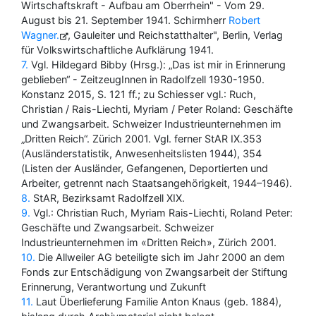
Wirtschaftskraft - Aufbau am Oberrhein" - Vom 29.
August bis 21. September 1941. Schirmherr
Robert
Wagner
, Gauleiter und Reichstatthalter", Berlin, Verlag
für Volkswirtschaftliche Aufklärung 1941.
7
Vgl. Hildegard Bibby (Hrsg.): „Das ist mir in Erinnerung
geblieben“ - ZeitzeugInnen in Radolfzell 1930-1950.
Konstanz 2015, S. 121 ff.; zu Schiesser vgl.: Ruch,
Christian / Rais-Liechti, Myriam / Peter Roland: Geschäfte
und Zwangsarbeit. Schweizer Industrieunternehmen im
„Dritten Reich“. Zürich 2001. Vgl. ferner StAR IX.353
(Ausländerstatistik, Anwesenheitslisten 1944), 354
(Listen der Ausländer, Gefangenen, Deportierten und
Arbeiter, getrennt nach Staatsangehörigkeit, 1944–1946).
8
StAR, Bezirksamt Radolfzell XIX.
9
Vgl.: Christian Ruch, Myriam Rais-Liechti, Roland Peter:
Geschäfte und Zwangsarbeit. Schweizer
Industrieunternehmen im «Dritten Reich», Zürich 2001.
10
Die Allweiler AG beteiligte sich im Jahr 2000 an dem
Fonds zur Entschädigung von Zwangsarbeit der Stiftung
Erinnerung, Verantwortung und Zukunft
11
Laut Überlieferung Familie Anton Knaus (geb. 1884),