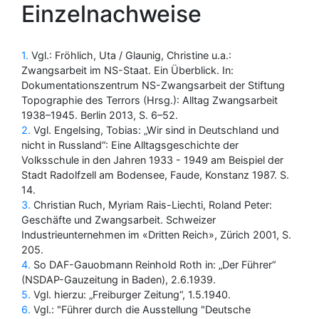
Einzelnachweise
1
Vgl.: Fröhlich, Uta / Glaunig, Christine u.a.:
Zwangsarbeit im NS-Staat. Ein Überblick. In:
Dokumentationszentrum NS-Zwangsarbeit der Stiftung
Topographie des Terrors (Hrsg.): Alltag Zwangsarbeit
1938–1945. Berlin 2013, S. 6–52.
2
Vgl. Engelsing, Tobias: „Wir sind in Deutschland und
nicht in Russland“: Eine Alltagsgeschichte der
Volksschule in den Jahren 1933 - 1949 am Beispiel der
Stadt Radolfzell am Bodensee, Faude, Konstanz 1987. S.
14.
3
Christian Ruch, Myriam Rais-Liechti, Roland Peter:
Geschäfte und Zwangsarbeit. Schweizer
Industrieunternehmen im «Dritten Reich», Zürich 2001, S.
205.
4
So DAF-Gauobmann Reinhold Roth in: „Der Führer“
(NSDAP-Gauzeitung in Baden), 2.6.1939.
5
Vgl. hierzu: „Freiburger Zeitung“, 1.5.1940.
6
Vgl.: "Führer durch die Ausstellung "Deutsche