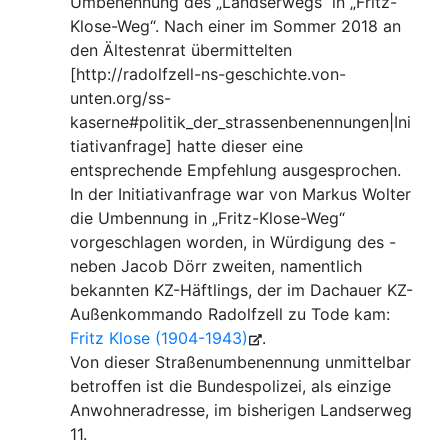
Umbenennung des „Landserwegs“ in „Fritz-
Klose-Weg“. Nach einer im Sommer 2018 an
den Ältestenrat übermittelten
[http://radolfzell-ns-geschichte.von-
unten.org/ss-
kaserne#politik_der_strassenbenennungen|Ini
tiativanfrage] hatte dieser eine
entsprechende Empfehlung ausgesprochen.
In der Initiativanfrage war von Markus Wolter
die Umbennung in „Fritz-Klose-Weg“
vorgeschlagen worden, in Würdigung des -
neben Jacob Dörr zweiten, namentlich
bekannten KZ-Häftlings, der im Dachauer KZ-
Außenkommando Radolfzell zu Tode kam:
Fritz Klose (1904-1943)
.
Von dieser Straßenumbenennung unmittelbar
betroffen ist die Bundespolizei, als einzige
Anwohneradresse, im bisherigen Landserweg
11.