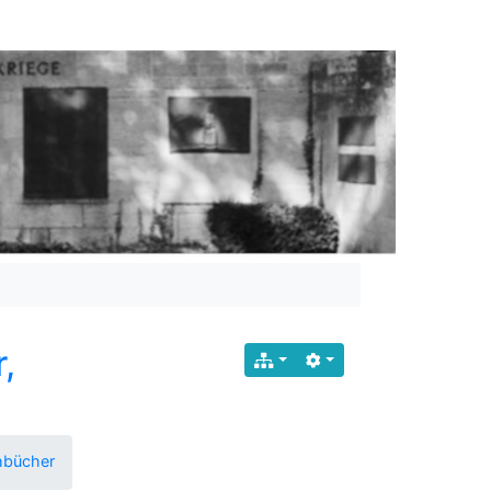
,
hbücher