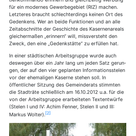
für ein mo­der­nes Ge­wer­be­ge­biet (RIZ) ma­chen.
Letz­te­res braucht schlech­ter­dings kei­nen Ort des
Ge­den­kens. Wer an bei­de Funk­tio­nen und an alle
Zeitabschnitte der Geschichte des Ka­ser­nenareals
gleichermaßen „erinnern“ will, miss­ver­steht den
Zweck, den eine „Gedenkstätte“ zu er­fül­len hat.
In einer städ­ti­schen Ar­beits­grup­pe wurde auch
deswegen über ein Jahr lang um jeden Satz ge­run­
gen, der auf den vier ge­plan­ten Informationss­te­len
vor der ehe­ma­li­gen Ka­ser­ne stehen soll. In
öffentlicher Sitzung des Gemeinderats stimmten
die Stadträte schließlich am 16.10.2012 u.a. für die
von der Arbeitsgruppe erarbeiteten Textentwürfe
(Stelen I und IV: Achim Fenner, Stelen II und III:
2
Markus Wolter).