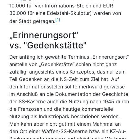
10.000 für vier Informations-Stelen und EUR
30.000 für eine Edelstahl-Skulptur) werden von
1
der Stadt getragen.
„Erinnerungsort“
vs. "Gedenkstätte"
Der anfänglich gewählte Terminus „Erinnerungsort“
anstelle von „Gedenkstätte“ schien nicht ganz
zufällig, angesichts eines Konzeptes, das nur zum
Teil Gedenken an die NS-Zeit zum Ziel hat. Auf
den Informationsstelen sollte merkwürdigerweise
im Anschluß an die Dokumentation der Geschichte
der SS-Kaserne auch die Nutzung nach 1945 durch
die Franzosen und die heutige kommerzielle
Nutzung als Industriepark beschrieben werden.
Man kann aber nicht gut mit einem Mahn­mal an
den Ort einer Waf­fen-​SS-​Ka­ser­ne bzw. ein KZ-​Au­
ßen­kom­man­do er­in­nern und gleich­zei­tig Wer­bung